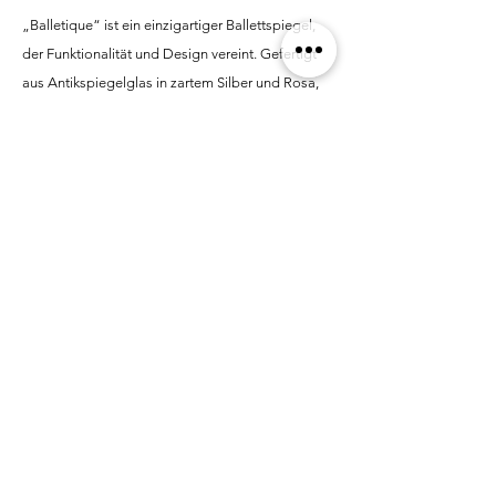
„Balletique“ ist ein einzigartiger Ballettspiegel,
der Funktionalität und Design vereint. Gefertigt
aus Antikspiegelglas in zartem Silber und Rosa,
setzt er nicht nur tänzerische Akzente, sondern ist
auch ein stilvolles Highlight in jedem Raum.
Optional mit oder ohne Ballettstange erhältlich –
für Training und Ästhetik auf höchstem Niveau.
MALLUVIA furniture
MARCELLA BREUGL
BARER STR 36