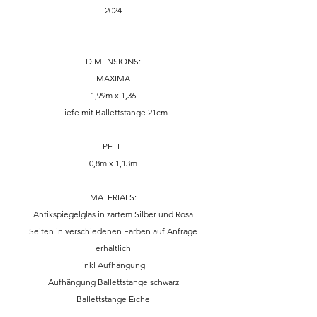
2024
DIMENSIONS:
MAXIMA
1,99m x 1,36
Tiefe mit Ballettstange 21cm
PETIT
0,8m x 1,13m
MATERIALS:
Antikspiegelglas in zartem Silber und Rosa
Seiten in verschiedenen Farben auf Anfrage
erhältlich
​inkl Aufhängung​
Aufhängung Ballettstange schwarz
Ballettstange Eiche