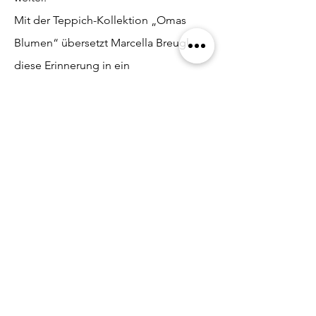
Mit der Teppich-Kollektion „Omas
Blumen“ übersetzt Marcella Breugl
diese Erinnerung in ein
zeitgenössisches Designobjekt. Eine
persönliche Referenz an ihre Herkunft –
und eine Würdigung des Handwerks,
das sie von Kindesbeinen an begleitet
hat.
MALLUVIA furniture
MARCELLA BREUGL