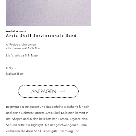
motel a miio
Areia Shell Servierschale Sand
// Preise siehe unten
alle Preise inkl 19% MwSt
Lieferzeit ca 5-8 Tage
H: 9,5 cm
Maße: ø 38 cm
ANFRAGEN
Bestimmt ein Hingucker und das perfekte Geschenk für dich
und deine Liebsten! Unsere Areia Shell Kollektion kommt in
drei Shapes und in den beliebstesten Farben. Ergänze dein
Set und setze ein Highlight. Mit der geschwungenen Form
verbreiten die Areia Shell Pieces gute Stimmung und